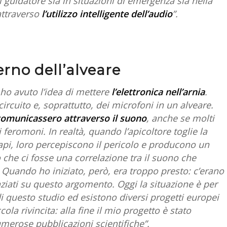
l guidatore sia in situazioni di emergenza sia nella
attraverso
l’utilizzo intelligente dell’audio
”.
terno dell’alveare
, ho avuto l’idea di mettere
l’elettronica nell’arnia
.
ircuito e, soprattutto, dei microfoni in un alveare.
 comunicassero attraverso il suono
, anche se molti
feromoni. In realtà, quando l’apicoltore toglie la
e api, loro percepiscono il pericolo e producono un
he ci fosse una correlazione tra il suono che
 Quando ho iniziato, però, era troppo presto: c’erano
anziati su questo argomento. Oggi la situazione è per
di questo studio ed esistono diversi progetti europei
la rivincita: alla fine il mio progetto è stato
merose pubblicazioni scientifiche”.