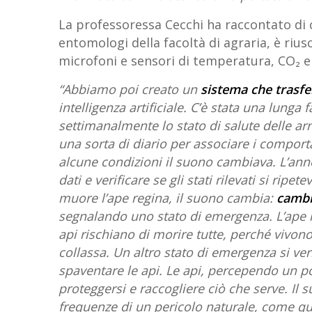
La professoressa Cecchi ha raccontato di c
entomologi della facoltà di agraria, è rius
microfoni e sensori di temperatura, CO₂ e u
“Abbiamo poi creato un
sistema che trasfer
intelligenza artificiale. C’è stata una lunga
settimanalmente lo stato di salute delle a
una sorta di diario per associare i compor
alcune condizioni il suono cambiava. L’anno
dati e verificare se gli stati rilevati si r
muore l’ape regina, il suono cambia:
cambia
segnalando uno stato di emergenza. L’ape re
api rischiano di morire tutte, perché vivon
collassa. Un altro stato di emergenza si ver
spaventare le api. Le api, percependo un po
proteggersi e raccogliere ciò che serve. Il
frequenze di un pericolo naturale, come qu