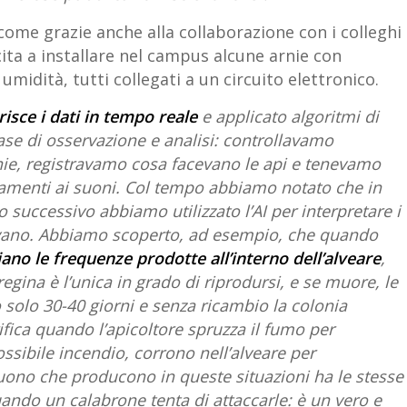
ome grazie anche alla collaborazione con i colleghi
cita a installare nel campus alcune arnie con
midità, tutti collegati a un circuito elettronico.
isce i dati in tempo reale
e applicato algoritmi di
 fase di osservazione e analisi: controllavamo
rnie, registravamo cosa facevano le api e tenevamo
tamenti ai suoni. Col tempo abbiamo notato che in
 successivo abbiamo utilizzato l’AI per interpretare i
ipetevano. Abbiamo scoperto, ad esempio, che quando
no le frequenze prodotte all’interno dell’alveare
,
gina è l’unica in grado di riprodursi, e se muore, le
o solo 30-40 giorni e senza ricambio la colonia
ifica quando l’apicoltore spruzza il fumo per
ssibile incendio, corrono nell’alveare per
 suono che producono in queste situazioni ha le stesse
ando un calabrone tenta di attaccarle: è un vero e