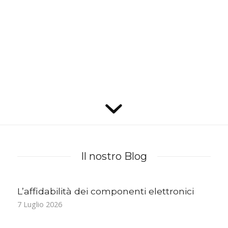
Continua a leggere
‹
1
2
3
Pagina 3 di 19
4
5
›
»
Il nostro Blog
L’affidabilità dei componenti elettronici
7 Luglio 2026