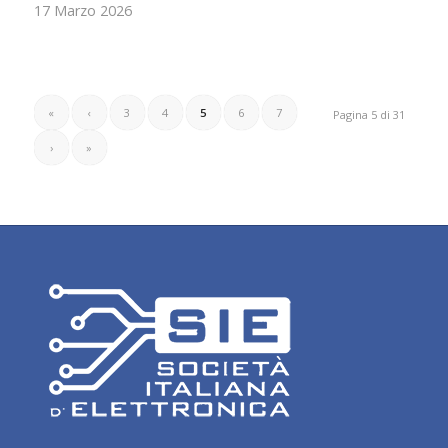
17 Marzo 2026
«
‹
3
4
5
6
7
Pagina 5 di 31
›
»